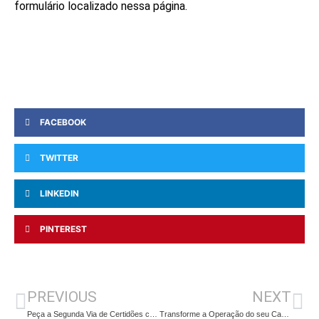
formulário localizado nessa página.
FACEBOOK
TWITTER
LINKEDIN
PINTEREST
PREVIOUS
NEXT
Peça a Segunda Via de Certidões com Facilidade pelo WhatsApp com o CartórioZap
Transforme a Operação do seu Cartório com Eficiência e Segurança em Conformidade com a LGPD