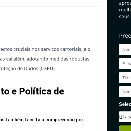
aprov
melh
seus
Pree
tos cruciais nos serviços cartoriais, e o
as vai além, adotando medidas robustas
Proteção de Dados (LGPD).
 e Política de
Selec
as também facilita a compreensão por