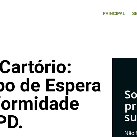
PRINCIPAL
S
Cartório:
po de Espera
So
formidade
pr
su
PD.
Não f