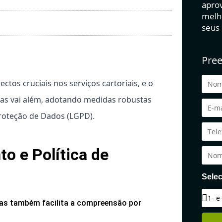
aprov
melh
seus
Pree
tos cruciais nos serviços cartoriais, e o
as vai além, adotando medidas robustas
Proteção de Dados (LGPD).
 e Política de
Selec
as também facilita a compreensão por