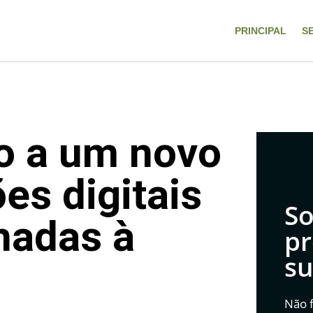
PRINCIPAL
S
io a um novo
es digitais
So
nhadas à
pr
su
Não f