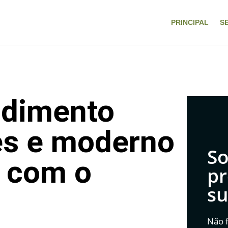
PRINCIPAL
S
ndimento
les e moderno
So
a com o
pr
su
Não f