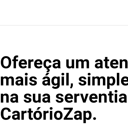
Ofereça um ate
mais ágil, simp
na sua serventi
CartórioZap.